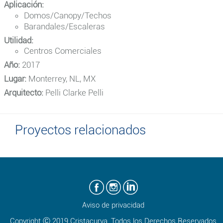
Aplicación:
Domos/Canopy/Techos
Barandales/Escaleras
Utilidad:
Centros Comerciales
Año:
2017
Lugar:
Monterrey, NL, MX
Arquitecto:
Pelli Clarke Pelli
Proyectos relacionados
Aviso de privacidad
Copyright Ⓒ 2019 Cristacurva, Todos los Derechos Reservados