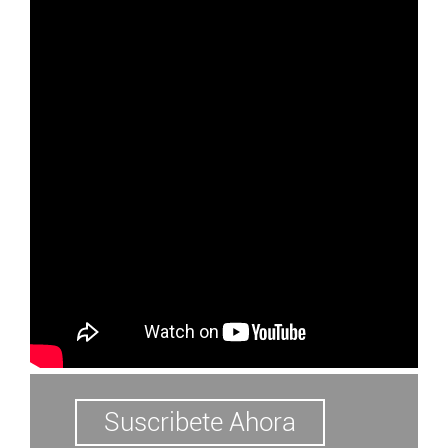
Americas 1500
Guadalajara, MX,2015
Manhattan Beach Library
Suscribete Ahora
Manhattan Beach CA,2014