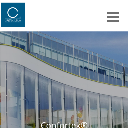
Next
Previous
Confortek®